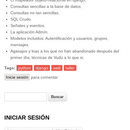
El mapeador objeto-relacional en django.
Consultas sencillas a la base de datos.
Consultas no tan sencillas.
SQL Crudo.
Señales y eventos.
La aplicación Admín.
Modelos incluidos: Autentificación y usuarios, grupos,
mensajes.
Agasajos y loas a los que no han abandonado después del
primer día; técnicas de Vudú a lo que si.
Tags:
python
django
web
taller
Inicie sesión
para comentar
Buscar
Formulario de búsqueda
INICIAR SESIÓN