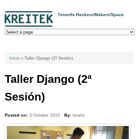
Tenerife Hackers/Makers/Space
Usted está aquí
Inicio
» Taller Django (2ª Sesión)
Taller Django (2ª
Sesión)
Posted on:
3 October 2015
By:
torehc