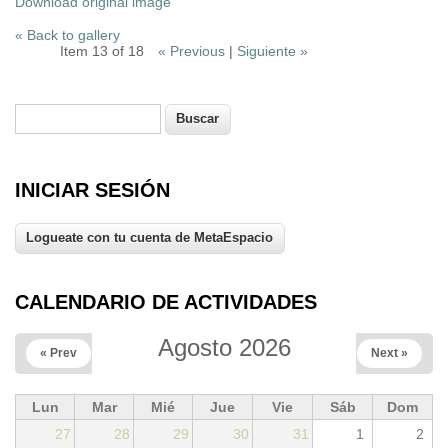
Download original image
« Back to gallery
Item 13 of 18
« Previous
|
Siguiente »
Buscar
Formulario de búsqueda
INICIAR SESIÓN
CALENDARIO DE ACTIVIDADES
Agosto 2026
« Prev
Next »
Lun
Mar
Mié
Jue
Vie
Sáb
Dom
27
28
29
30
31
1
2