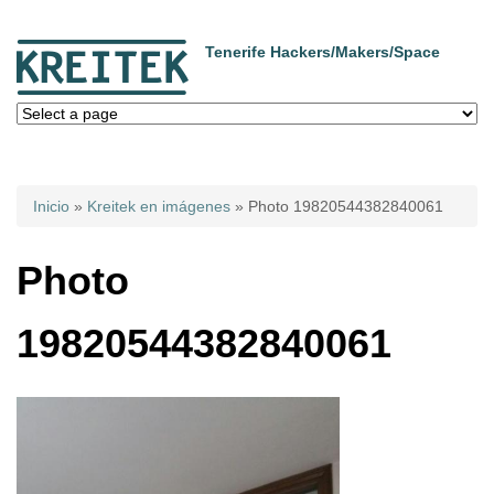
Tenerife Hackers/Makers/Space
Usted está aquí
Inicio
»
Kreitek en imágenes
» Photo 19820544382840061
Photo
19820544382840061